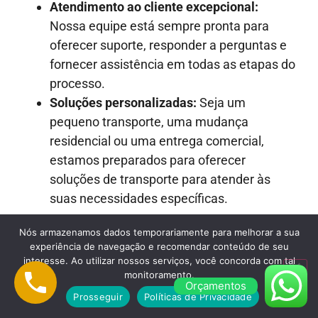
Atendimento ao cliente excepcional:
Nossa equipe está sempre pronta para
oferecer suporte, responder a perguntas e
fornecer assistência em todas as etapas do
processo.
Soluções personalizadas:
Seja um
pequeno transporte, uma mudança
residencial ou uma entrega comercial,
estamos preparados para oferecer
soluções de transporte para atender às
suas necessidades específicas.
Nós armazenamos dados temporariamente para melhorar a sua
experiência de navegação e recomendar conteúdo de seu
interesse. Ao utilizar nossos serviços, você concorda com tal
monitoramento.
Orçamentos
Prosseguir
Políticas de Privacidade
SERVIÇOS DE CARRETO DE MÓVEIS