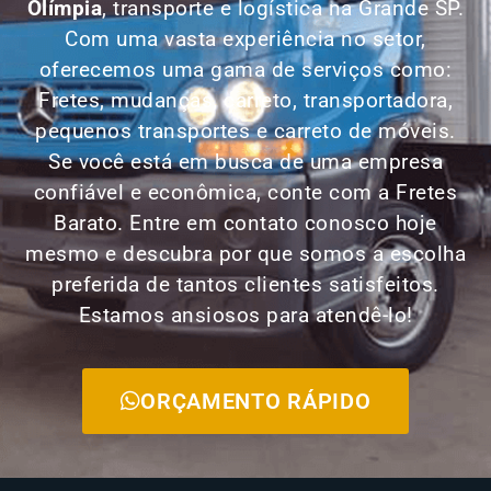
Olímpia
, transporte e logística na Grande SP.
Com uma vasta experiência no setor,
oferecemos uma gama de serviços como:
Fretes, mudanças, carreto, transportadora,
pequenos transportes e carreto de móveis.
Se você está em busca de uma empresa
confiável e econômica, conte com a Fretes
Barato. Entre em contato conosco hoje
mesmo e descubra por que somos a escolha
preferida de tantos clientes satisfeitos.
Estamos ansiosos para atendê-lo!
ORÇAMENTO RÁPIDO