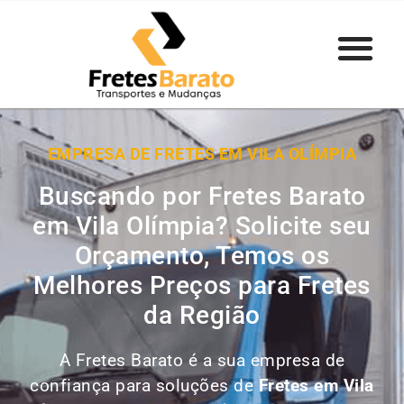
EMPRESA DE FRETES EM VILA OLÍMPIA
Buscando por Fretes Barato
em Vila Olímpia? Solicite seu
Orçamento, Temos os
Melhores Preços para Fretes
da Região
A Fretes Barato é a sua empresa de
confiança para soluções de
Fretes em
Vila