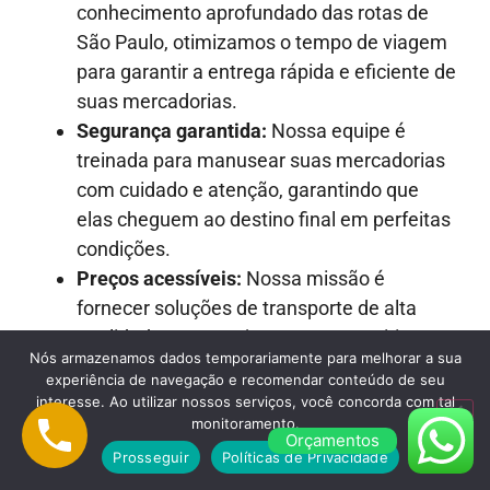
conhecimento aprofundado das rotas de
São Paulo, otimizamos o tempo de viagem
para garantir a entrega rápida e eficiente de
suas mercadorias.
Segurança garantida:
Nossa equipe é
treinada para manusear suas mercadorias
com cuidado e atenção, garantindo que
elas cheguem ao destino final em perfeitas
condições.
Preços acessíveis:
Nossa missão é
fornecer soluções de transporte de alta
qualidade a preços justos e competitivos.
Nós armazenamos dados temporariamente para melhorar a sua
Atendimento ao cliente excepcional:
experiência de navegação e recomendar conteúdo de seu
Nossa equipe está sempre pronta para
interesse. Ao utilizar nossos serviços, você concorda com tal
oferecer suporte, responder a perguntas e
monitoramento.
Orçamentos
fornecer assistência em todas as etapas do
Prosseguir
Políticas de Privacidade
processo.