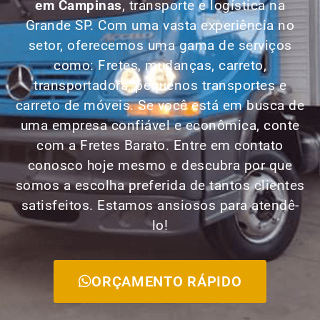
em
Campinas
, transporte e logística na
Grande SP. Com uma vasta experiência no
setor, oferecemos uma gama de serviços
como: Fretes, mudanças, carreto,
transportadora, pequenos transportes e
carreto de móveis. Se você está em busca de
uma empresa confiável e econômica, conte
com a Fretes Barato. Entre em contato
conosco hoje mesmo e descubra por que
somos a escolha preferida de tantos clientes
satisfeitos. Estamos ansiosos para atendê-
lo!
ORÇAMENTO RÁPIDO