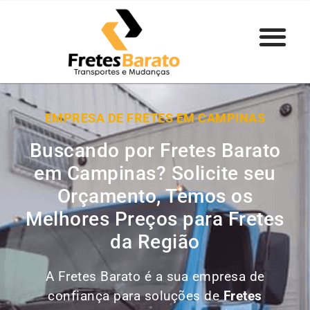
EMPRESA DE FRETES EM CAMPINAS
Buscando por Fretes Barato
em Campinas? Solicite seu
Orçamento, Temos os
Melhores Preços para Fretes
da Região
A Fretes Barato é a sua empresa de
confiança para soluções de
Fretes