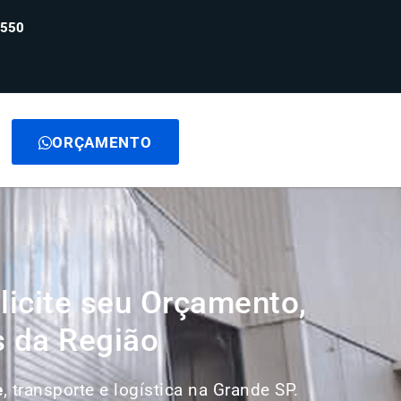
6550
ORÇAMENTO
licite seu Orçamento,
s da Região
e
, transporte e logística na Grande SP.