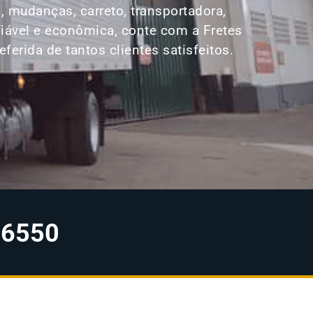
 mudanças, carreto, transportadora,
iável e econômica, conte com a Fretes
rida de tantos clientes satisfeitos.
-6550