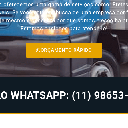
, oferecemos uma gama de serviços como: Fretes,
veis. Se você está em busca de uma empresa conf
je mesmo e descubra por que somos a escolha prefe
Estamos ansiosos para atendê-lo!
ORÇAMENTO RÁPIDO
 WHATSAPP: (11) 98653