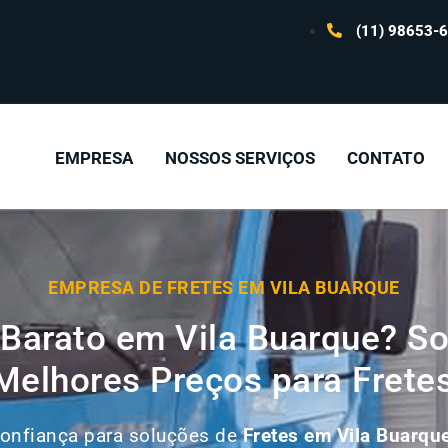
(11) 98653-
EMPRESA
NOSSOS SERVIÇOS
CONTATO
EMPRESA DE FRETES EM VILA BUARQUE
Barato em Vila Buarque? So
elhores Preços para Frete
confiança para soluções de
Fretes em
Vila Buarqu