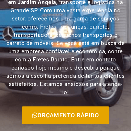
em
Jardim Ângela
, transporte e logística na
Grande SP. Com uma vasta experiência no
setor, oferecemos uma gama de serviços
como: Fretes, mudanças, carreto,
transportadora, pequenos transportes e
carreto de móveis. Se você está em busca de
uma empresa confiável e econômica, conte
com a Fretes Barato. Entre em contato
conosco hoje mesmo e descubra por que
somos a escolha preferida de tantos clientes
satisfeitos. Estamos ansiosos para atendê-
lo!
ORÇAMENTO RÁPIDO