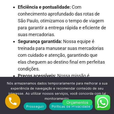
Eficiência e pontualidade:
Com
conhecimento aprofundado das rotas de
São Paulo, otimizamos o tempo de viagem
para garantir a entrega rápida e eficiente de
suas mercadorias.
Segurança garantida:
Nossa equipe é
treinada para manusear suas mercadorias
com cuidado e atenção, garantindo que
elas cheguem ao destino final em perfeitas
condições.
Preços acessíveis:
Nossa missão é
fornecer soluções de transporte de alta
Nós armazenamos dados temporariamente para melhorar a sua
experiência de navegação e recomendar conteúdo de seu
qualidade a preços justos e competitivos.
interesse. Ao utilizar nossos serviços, você concorda com tal
Atendimento ao cliente excepcional:
monitoramento.
Orçamentos
Nossa equipe está sempre pronta para
Prosseguir
Políticas de Privacidade
oferecer suporte, responder a perguntas e