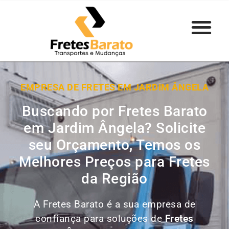
EMPRESA DE FRETES EM JARDIM ÂNGELA
Buscando por Fretes Barato
em Jardim Ângela? Solicite
seu Orçamento, Temos os
Melhores Preços para Fretes
da Região
A Fretes Barato é a sua empresa de
confiança para soluções de
Fretes