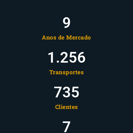
10
Anos de Mercado
1.258
Transportes
737
Clientes
8