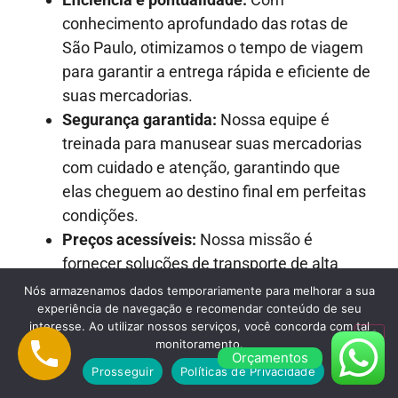
conhecimento aprofundado das rotas de
São Paulo, otimizamos o tempo de viagem
para garantir a entrega rápida e eficiente de
suas mercadorias.
Segurança garantida:
Nossa equipe é
treinada para manusear suas mercadorias
com cuidado e atenção, garantindo que
elas cheguem ao destino final em perfeitas
condições.
Preços acessíveis:
Nossa missão é
fornecer soluções de transporte de alta
qualidade a preços justos e competitivos.
Nós armazenamos dados temporariamente para melhorar a sua
experiência de navegação e recomendar conteúdo de seu
Atendimento ao cliente excepcional:
interesse. Ao utilizar nossos serviços, você concorda com tal
Nossa equipe está sempre pronta para
monitoramento.
Orçamentos
oferecer suporte, responder a perguntas e
Prosseguir
Políticas de Privacidade
fornecer assistência em todas as etapas do