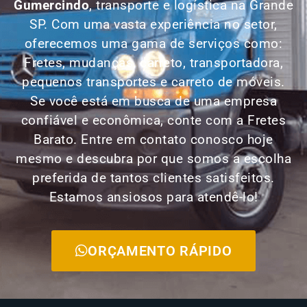
Gumercindo
, transporte e logística na Grande
SP. Com uma vasta experiência no setor,
oferecemos uma gama de serviços como:
Fretes, mudanças, carreto, transportadora,
pequenos transportes e carreto de móveis.
Se você está em busca de uma empresa
confiável e econômica, conte com a Fretes
Barato. Entre em contato conosco hoje
mesmo e descubra por que somos a escolha
preferida de tantos clientes satisfeitos.
Estamos ansiosos para atendê-lo!
ORÇAMENTO RÁPIDO