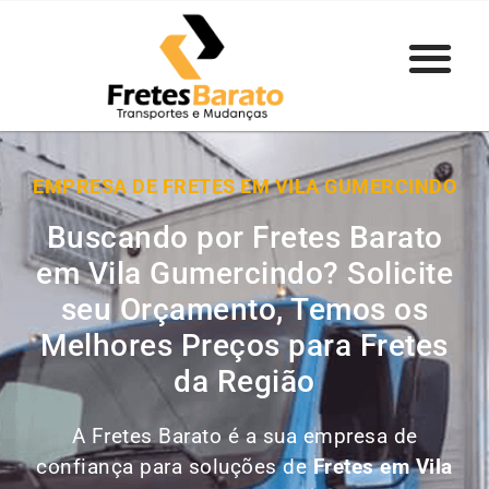
EMPRESA DE FRETES EM VILA GUMERCINDO
Buscando por Fretes Barato
em Vila Gumercindo? Solicite
seu Orçamento, Temos os
Melhores Preços para Fretes
da Região
A Fretes Barato é a sua empresa de
confiança para soluções de
Fretes em
Vila