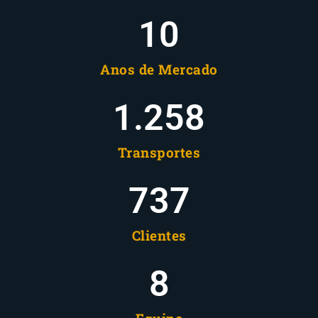
10
Anos de Mercado
1.258
Transportes
737
Clientes
8