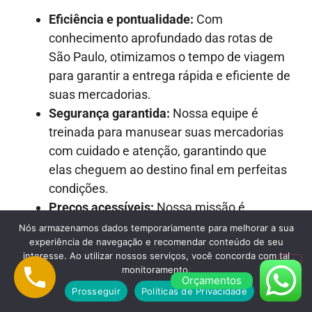
Eficiência e pontualidade:
Com
conhecimento aprofundado das rotas de
São Paulo, otimizamos o tempo de viagem
para garantir a entrega rápida e eficiente de
suas mercadorias.
Segurança garantida:
Nossa equipe é
treinada para manusear suas mercadorias
com cuidado e atenção, garantindo que
elas cheguem ao destino final em perfeitas
condições.
Preços acessíveis:
Nossa missão é
fornecer soluções de transporte de alta
Nós armazenamos dados temporariamente para melhorar a sua
experiência de navegação e recomendar conteúdo de seu
qualidade a preços justos e competitivos.
interesse. Ao utilizar nossos serviços, você concorda com tal
Atendimento ao cliente excepcional:
monitoramento.
Orçamentos
Nossa equipe está sempre pronta para
Prosseguir
Políticas de Privacidade
oferecer suporte, responder a perguntas e