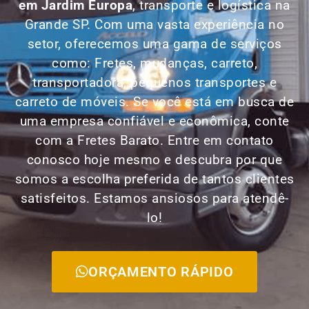
em
Jardim Europa
, transporte e logística na
Grande SP. Com uma vasta experiência no
setor, oferecemos uma gama de serviços
como: Fretes, mudanças, carreto,
transportadora, pequenos transportes e
carreto de móveis. Se você está em busca de
uma empresa confiável e econômica, conte
com a Fretes Barato. Entre em contato
conosco hoje mesmo e descubra por que
somos a escolha preferida de tantos clientes
satisfeitos. Estamos ansiosos para atendê-
lo!
ORÇAMENTO RÁPIDO