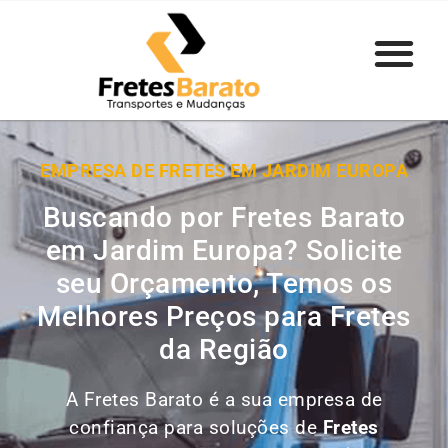
EMPRESA DE FRETES EM JARDIM EUROPA
Buscando por Fretes Barato
em Jardim Europa? Solicite
seu Orçamento, Temos os
Melhores Preços para Fretes
da Região
A Fretes Barato é a sua empresa de
confiança para soluções de
Fretes