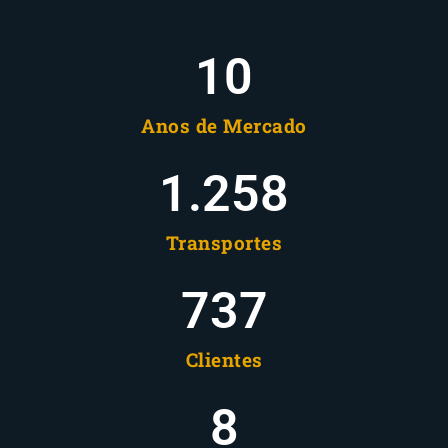
10
Anos de Mercado
1.258
Transportes
737
Clientes
8