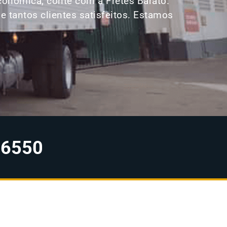
conômica, conte com a Fretes Barato.
 tantos clientes satisfeitos. Estamos
-6550