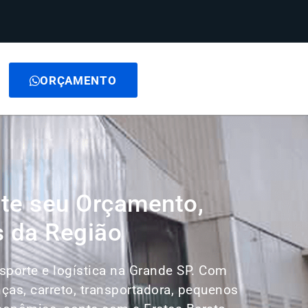
ORÇAMENTO
ite seu Orçamento,
s da Região
nsporte e logística na Grande SP. Com
as, carreto, transportadora, pequenos