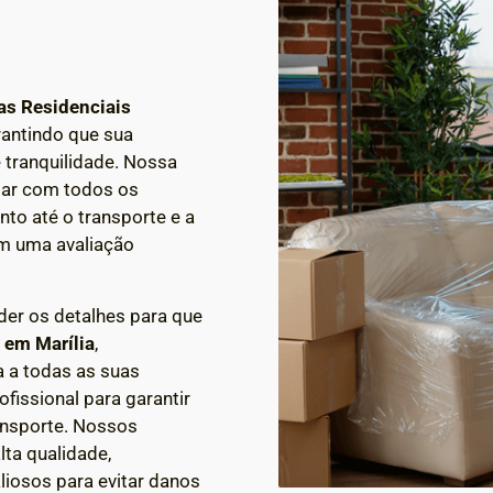
s Residenciais
antindo que sua
 tranquilidade. Nossa
dar com todos os
to até o transporte e a
m uma avaliação
der os detalhes para que
a em
Marília
,
 a todas as suas
issional para garantir
ansporte. Nossos
lta qualidade,
liosos para evitar danos