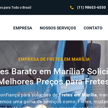
(11) 98653-6550
s para Todo o Brasil
EMPRESA
NOSSOS SERVIÇOS
CONTATO
EMPRESA DE FRETES EM MARÍLIA
es Barato em Marília? Solic
elhores Preços para Frete
confiança para soluções de
Fretes em
Marília
, tra
ecemos uma gama de serviços como: Fretes, mudanç