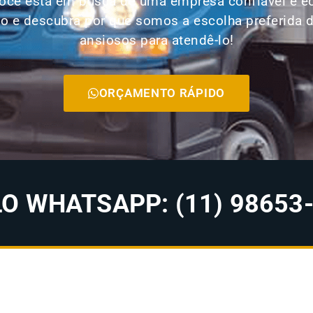
 você está em busca de uma empresa confiável e e
e descubra por que somos a escolha preferida de
ansiosos para atendê-lo!
ORÇAMENTO RÁPIDO
 WHATSAPP: (11) 98653