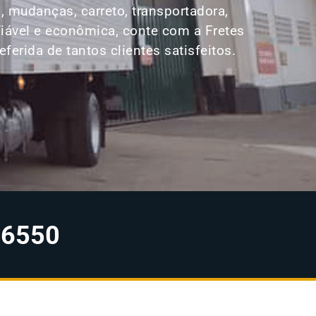
 mudanças, carreto, transportadora,
iável e econômica, conte com a Fretes
rida de tantos clientes satisfeitos.
-6550