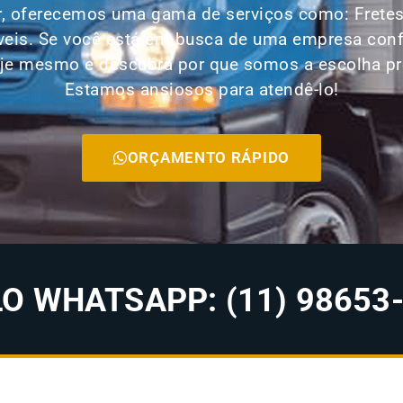
, oferecemos uma gama de serviços como: Fretes,
veis. Se você está em busca de uma empresa conf
je mesmo e descubra por que somos a escolha prefe
Estamos ansiosos para atendê-lo!
ORÇAMENTO RÁPIDO
 WHATSAPP: (11) 98653