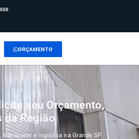
6550
ORÇAMENTO
icite seu Orçamento,
s da Região
, transporte e logística na Grande SP.